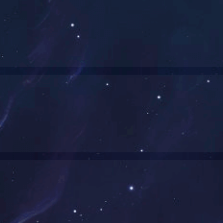
压器
电抗器
源
充电机
电
压器