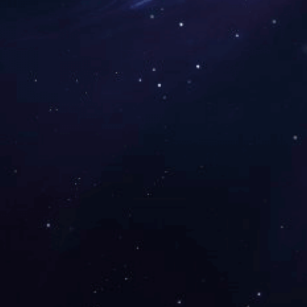
Copyright © 2018 安博在线-安博在线（中国） All rights 