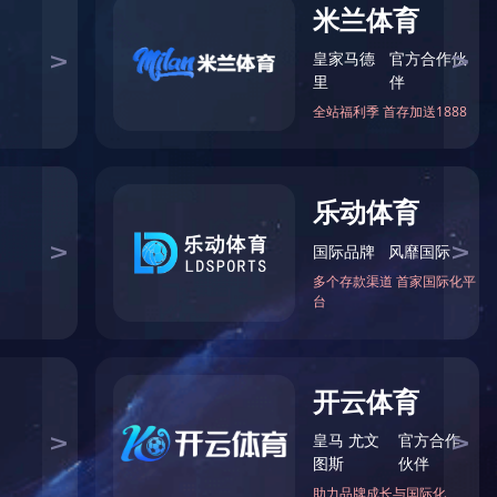
稳压器
调压器
机起动柜
UPS不间断电源