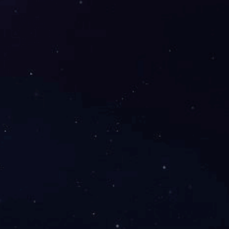
页
线（中国）
投诉电话：13012516897
青岛市即墨区环保产业园即
传真：0532-88563775
邮箱：lanyudianqi@126.com
-88564000
网址：iovhonz.com
2-88564000转物流部
客服热线：400-0532-669