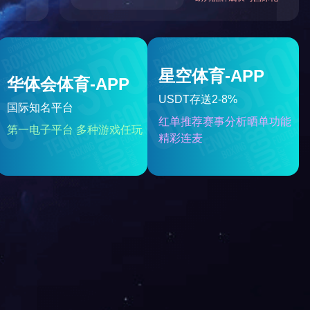
器
JBK5系列机床控制变压器
工业微波变压器