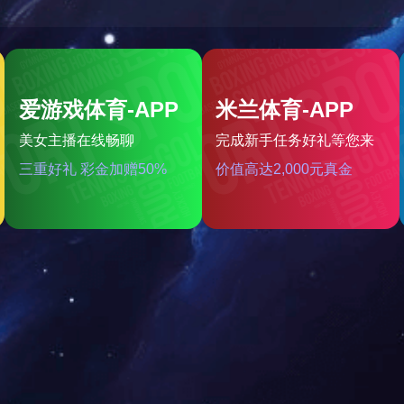
K系列控制变压器（标准型）
JBK3系列机床控制变压
EI系列电子变压器
OD系列环形变压器