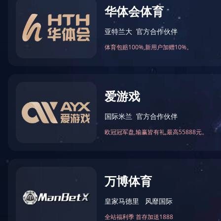
PRODUCT
产品分类
单相变压器
三相变
逆变器
直流电
电力电容器
特种变